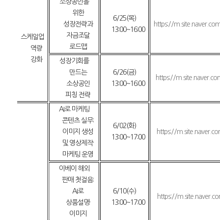
소상공인을
위한
6/25(
목
)
성장전략과
https://m.site.naver.
13:00
~
16:00
자금조달
스케일업
로드맵
역량
강화
성장기회를
만드는
6/26(
금
)
https://m.site.naver.c
소상공인
13:00
~
16:00
피칭 전략
AI
로 마케팅
콘텐츠 실무
:
6/02(
화
)
이미지 생성
https://m.site.naver.c
13:00
~
17:00
및 영상제작
·
마케팅 운영
이베이 해외
판매 첫걸음
:
AI
로
6/10(
수
)
https://m.site.naver.c
상품설명
·
13:00
~
17:00
이미지