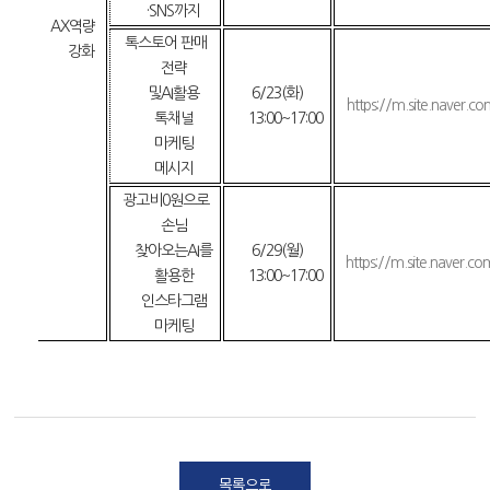
·SNS
까지
AX
역량
톡스토어 판매
강화
전략
및
AI
활용
6/23(
화
)
https://m.site.naver.c
톡채널
13:00
~
17:00
마케팅
메시지
광고비
0
원으로
손님
찾아오는
AI
를
6/29(
월
)
https://m.site.naver.c
활용한
13:00
~
17:00
인스타그램
마케팅
목록으로