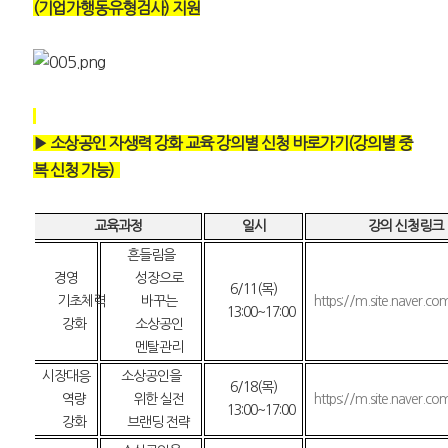
(기업가행동유형검사) 지원
▶ 소상공인 자생력 강화 교육 강의별 신청 바로가기(강의별 중
복 신청 가능)
교육과정
일시
강의 신청링크
흔들림을
경영
성장으로
6/11(
목
)
기초체력
바꾸는
https://m.site.naver.
13:00
~
17:00
강화
소상공인
멘탈관리
시장대응
소상공인을
6/18(
목
)
역량
위한 실전
https://m.site.naver.c
13:00
~
17:00
강화
브랜딩 전략