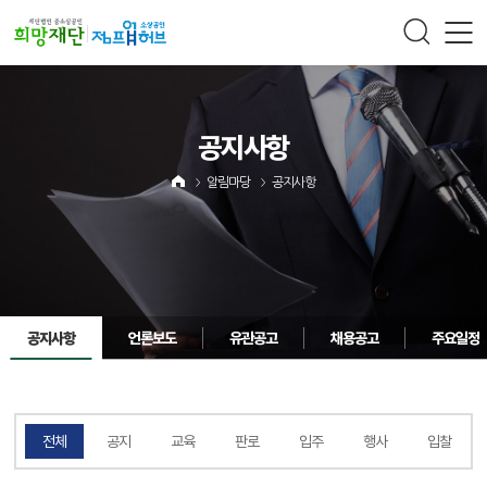
주메뉴 바로가기
컨텐츠 바로가기
공지사항
알림마당
공지사항
공지사항
언론보도
유관공고
채용공고
주요일정
전체
공지
교육
판로
입주
행사
입찰