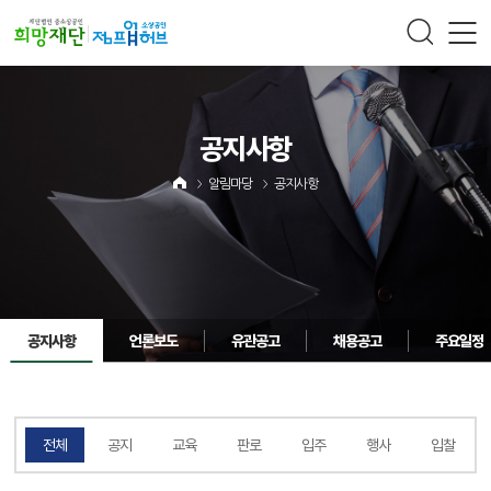
주메뉴 바로가기
컨텐츠 바로가기
공지사항
알림마당
공지사항
공지사항
언론보도
유관공고
채용공고
주요일정
전체
공지
교육
판로
입주
행사
입찰