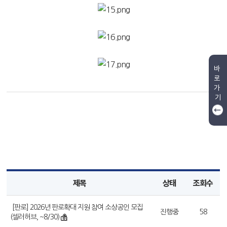
바
로
가
기
제목
상태
조회수
[판로] 2026년 판로확대 지원 참여 소상공인 모집
진행중
58
(셀러허브, ~8/30)