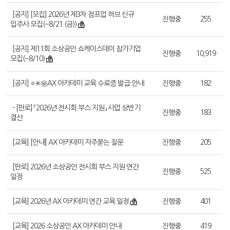
[공지] [모집] 2026년 제3차 점프업 허브 신규
진행중
255
입주사 모집(~8/21.(금))
[공지] 제11회 소상공인 쇼케이스데이 참가기업
진행중
10,919
모집(~8/10)
[공지] ⭐✳️㊙️AX 아카데미 교육 수료증 발급 안내
진행중
182
- [판로] 「2026년 전시회 부스 지원」 사업 상반기
진행중
183
결산
[교육] [안내] AX 아카데미 자주묻는 질문
진행중
205
[판로] 2026년 소상공인 전시회 부스 지원 연간
진행중
525
일정
[교육] 2026년 AX 아카데미 연간 교육 일정
진행중
401
[교육] 2026 소상공인 AX 아카데미 안내
진행중
419