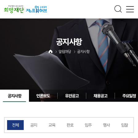
주메뉴 바로가기
컨텐츠 바로가기
공지사항
알림마당
공지사항
공지사항
언론보도
유관공고
채용공고
주요일정
전체
공지
교육
판로
입주
행사
입찰