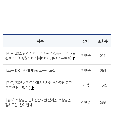
제목
상태
조회수
[판로] 2025년 전시회 부스 지원 소상공인 모집(7월
진행중
811
펫쇼코리아, 8월 베페 베이비페어, 동아기프트쇼)
[교육] DX 아카데미 5월 교육생 모집
진행중
269
[판로] 2025년 판로확대 지원사업 추가모집 공고
마감
1,049
(판판셀러, ~5/21)
[공지] 소상공인 문화관람지원 캠페인 '소상공인
진행중
599
컬쳐드림' 참여 안내