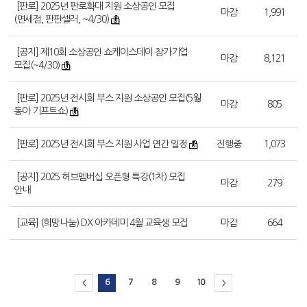
[판로] 2025년 판로확대 지원 소상공인 모집
마감
1,991
(면세점, 판판셀러, ~4/30)
[공지] 제10회 소상공인 쇼케이스데이 참가기업
마감
8,121
모집(~4/30)
[판로] 2025년 전시회 부스 지원 소상공인 모집(5월
마감
805
동아 기프트쇼)
[판로] 2025년 전시회 부스 지원 사업 연간 일정
진행중
1,073
[공지] 2025 허브멤버십 오픈형 특강(1차) 모집
마감
279
안내
[교육] (희망나눔) DX 아카데미 4월 교육생 모집
마감
664
6
7
8
9
10
<
>