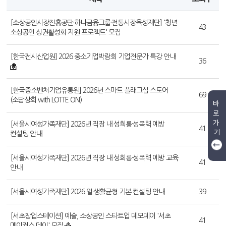
[소상공인시장진흥공단·하나금융그룹·전통시장육성재단] '청년
43
소상공인 상권활성화 지원 프로젝트' 모집
[한국전시산업원] 2026 중소기업박람회 기업전문가 특강 안내
36
[한국중소벤처기업유통원] 2026년 스마트 플래그십 스토어
69
(소담상회 with LOTTE ON)
바
로
가
[서울시여성가족재단] 2026년 직장 내 성희롱·성폭력 예방
41
기
컨설팅 안내
[서울시여성가족재단] 2026년 직장 내 성희롱·성폭력 예방 교육
41
안내
[서울시여성가족재단] 2026 일·생활균형 기본 컨설팅 안내
39
[서초창업스테이션] 예술, 소상공인 스타트업 데모데이 '서초
41
메이커스 데이' 모집