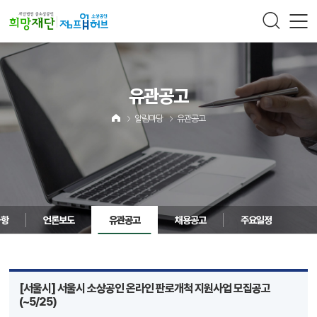
주메뉴 바로가기
컨텐츠 바로가기
유관공고
알림마당
유관공고
사항
언론보도
유관공고
채용공고
주요일정
[서울시] 서울시 소상공인 온라인 판로개척 지원사업 모집공고
(~5/25)