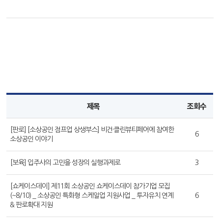
제목
조회수
[판로] [소상공인 점프업 상생부스] 비건·클린뷰티페어에 참여한
6
소상공인 이야기
[보육] 입주사의 고민을 성장의 실행과제로
3
[쇼케이스데이] 제11회 소상공인 쇼케이스데이 참가기업 모집
(~8/10) _ 소상공인 특화형 스케일업 지원사업 _ 투자유치 연계
6
& 판로확대 지원