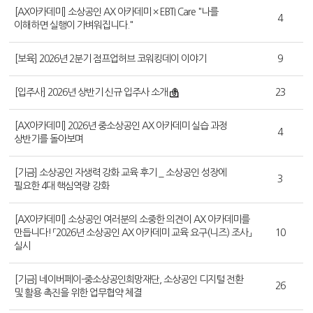
[AX아카데미] 소상공인 AX 아카데미 × EBTI Care "나를
4
이해하면 실행이 가벼워집니다."
[보육] 2026년 2분기 점프업허브 코워킹데이 이야기
9
[입주사] 2026년 상반기 신규 입주사 소개
23
[AX아카데미] 2026년 중소상공인 AX 아카데미 실습 과정
4
상반기를 돌아보며
[기금] 소상공인 자생력 강화 교육 후기 _ 소상공인 성장에
3
필요한 4대 핵심역량 강화
[AX아카데미] 소상공인 여러분의 소중한 의견이 AX 아카데미를
만듭니다! 「2026년 소상공인 AX 아카데미 교육 요구(니즈) 조사」
10
실시
[기금] 네이버페이-중소상공인희망재단, 소상공인 디지털 전환
26
및 활용 촉진을 위한 업무협약 체결