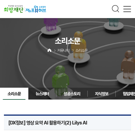
주메뉴 바로가기
컨텐츠 바로가기
소리소문
커뮤니티
소리소문
소리소문
뉴스레터
성공스토리
지식정보
협업제
[DX정보] 영상 요약 AI 활용하기(2) Lilys AI