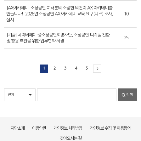
[AX아카데미] 소상공인 여러분의 소중한 의견이 AX 아카데미를
만듭니다! 「2026년 소상공인 AX 아카데미 교육 요구(니즈) 조사」
10
실시
[기금] 네이버페이-중소상공인희망재단, 소상공인 디지털 전환
25
및 활용 촉진을 위한 업무협약 체결
1
2
3
4
5
>
검색
재단소개
이용약관
개인정보 처리방침
개인정보 수집 및 이용동의
찾아오시는 길