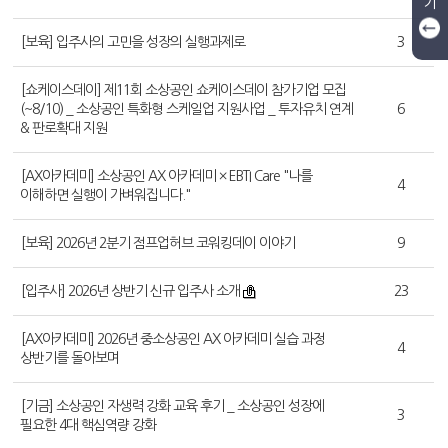
기
[보육] 입주사의 고민을 성장의 실행과제로
3
[쇼케이스데이] 제11회 소상공인 쇼케이스데이 참가기업 모집
(~8/10) _ 소상공인 특화형 스케일업 지원사업 _ 투자유치 연계
6
& 판로확대 지원
[AX아카데미] 소상공인 AX 아카데미 × EBTI Care "나를
4
이해하면 실행이 가벼워집니다."
[보육] 2026년 2분기 점프업허브 코워킹데이 이야기
9
[입주사] 2026년 상반기 신규 입주사 소개
23
[AX아카데미] 2026년 중소상공인 AX 아카데미 실습 과정
4
상반기를 돌아보며
[기금] 소상공인 자생력 강화 교육 후기 _ 소상공인 성장에
3
필요한 4대 핵심역량 강화