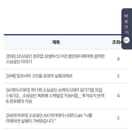
바
로
가
기
제목
조회수
[판로] [소상공인 점프업 상생부스] 비건·클린뷰티페어에 참여한
4
소상공인 이야기
[보육] 입주사의 고민을 성장의 실행과제로
2
[쇼케이스데이] 제11회 소상공인 쇼케이스데이 참가기업 모집
(~8/10) _ 소상공인 특화형 스케일업 지원사업 _ 투자유치 연계
4
& 판로확대 지원
[AX아카데미] 소상공인 AX 아카데미 × EBTI Care "나를
3
이해하면 실행이 가벼워집니다."