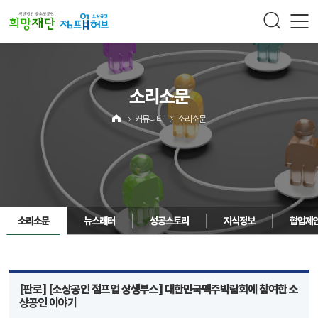
주메뉴 바로가기
컨텐츠 바로가기
소리소문
커뮤니티
소리소문
소리소문
뉴스레터
성공스토리
지식정보
협업제
[판로] [소상공인 점프업 상생부스] 대한민국맥주박람회에 참여한 소
상공인 이야기