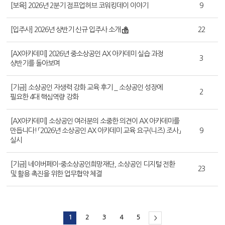
[보육] 2026년 2분기 점프업허브 코워킹데이 이야기
9
[입주사] 2026년 상반기 신규 입주사 소개
22
[AX아카데미] 2026년 중소상공인 AX 아카데미 실습 과정
3
상반기를 돌아보며
[기금] 소상공인 자생력 강화 교육 후기 _ 소상공인 성장에
2
필요한 4대 핵심역량 강화
[AX아카데미] 소상공인 여러분의 소중한 의견이 AX 아카데미를
만듭니다! 「2026년 소상공인 AX 아카데미 교육 요구(니즈) 조사」
9
실시
[기금] 네이버페이-중소상공인희망재단, 소상공인 디지털 전환
23
및 활용 촉진을 위한 업무협약 체결
1
2
3
4
5
>