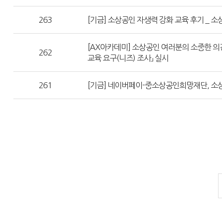
263
[기금] 소상공인 자생력 강화 교육 후기 _ 
[AX아카데미] 소상공인 여러분의 소중한 의견
262
교육 요구(니즈) 조사」 실시
261
[기금] 네이버페이-중소상공인희망재단, 소상