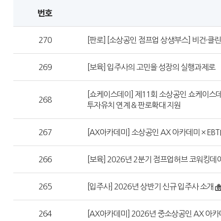
번호
270
[판로] [소상공인 점프업 상생부스] 비건·
269
[보육] 입주사의 고민을 성장의 실행과제로
[쇼케이스데이] 제11회 소상공인 쇼케이스데이
268
투자유치 연계 & 판로확대 지원
267
[AX아카데미] 소상공인 AX 아카데미 × EBT
266
[보육] 2026년 2분기 점프업허브 코워킹데
265
[입주사] 2026년 상반기 신규 입주사 소개
264
[AX아카데미] 2026년 중소상공인 AX 아