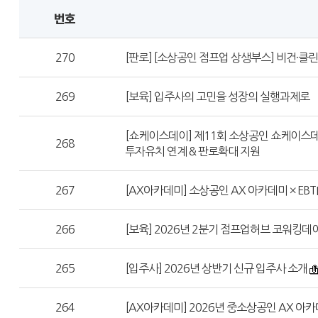
번호
270
[판로] [소상공인 점프업 상생부스] 비건·
269
[보육] 입주사의 고민을 성장의 실행과제로
[쇼케이스데이] 제11회 소상공인 쇼케이스데이
268
투자유치 연계 & 판로확대 지원
267
[AX아카데미] 소상공인 AX 아카데미 × EBT
266
[보육] 2026년 2분기 점프업허브 코워킹데
265
[입주사] 2026년 상반기 신규 입주사 소개
264
[AX아카데미] 2026년 중소상공인 AX 아