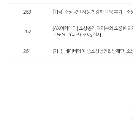
263
[기금] 소상공인 자생력 강화 교육 후기 _ 
[AX아카데미] 소상공인 여러분의 소중한 의견
262
교육 요구(니즈) 조사」 실시
261
[기금] 네이버페이-중소상공인희망재단, 소상