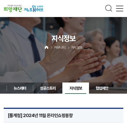
주메뉴 바로가기
컨텐츠 바로가기
지식정보
커뮤니티
지식정보
뉴스레터
성공스토리
지식정보
협업제안
[통계청] 2024년 11월 온라인쇼핑동향