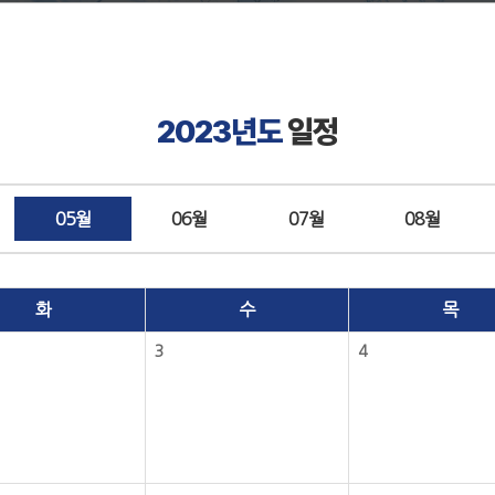
2023년도
일정
05월
06월
07월
08월
화
수
목
3
4