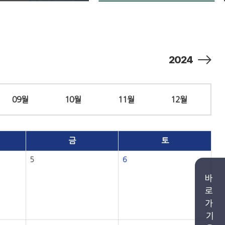
2024
09월
10월
11월
12월
금
토
5
6
바
로
가
기