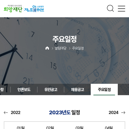
주메뉴 바로가기
컨텐츠 바로가기
주요일정
알림마당
주요일정
사항
언론보도
유관공고
채용공고
주요일정
2023년도
일정
2022
2024
01월
02월
03월
04월