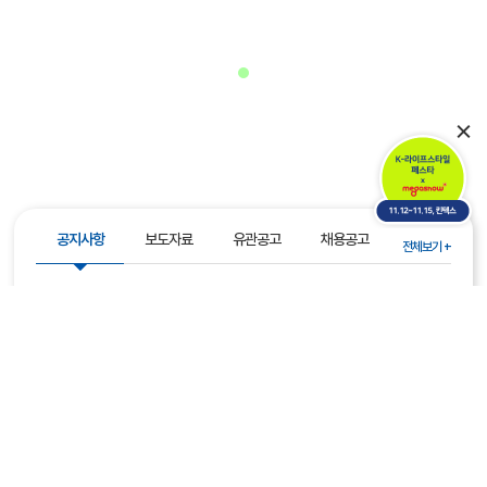
공지사항
보도자료
유관공고
채용공고
전체보기 +
2026년 판로확대 지원 참여 소상공인 모집(셀러허브, ~8/30)
2026-08-04
[모집] 2026년 제3차 점프업 허브 신규 입주사 모집(~8/21.(금))
2026-07-14
제11회 소상공인 쇼케이스데이 참가기업 모집(~8/10)
2026-07-13
2026년 소상공인 「AX 아카데미」 교육 요구(니즈) 조사 안내
2026-07-09
⭐✳️㊙️AX 아카데미 교육 수료증 발급 안내
2026-07-01